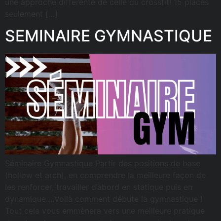
une approche différente de celle du crossfit! 15 places
seulement […]
SEMINAIRE GYMNASTIQUE
Séminaire Gymnastique Partir des positions de base
(hollow et arch), en comprendre la meilleure façon de
les renforcer, travailler d’abord en statique puis en
dynamique….Voilà comment débute la gymnastique !
Tout cela vous emmènera vers une meilleure pratique