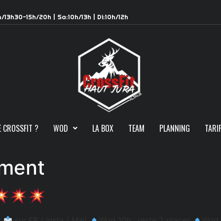
h/13h30-15h/20h | Sa:10h/13h | Di:10h/12h
E CROSSFIT ?
WOD
LA BOX
TEAM
PLANNING
TARI
ment
r
sur FB / Insta / Mail
Wod 10h : reste 2 places
Wod 1