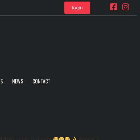
login
FS
NEWS
CONTACT
7h30 : c’est la guerre
Penser à