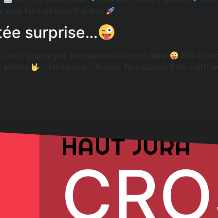
e vous faire découvrir la Box
tée surprise…
 », enfin grande par son palmarès surtout haha
Elle a com
t athlète
– Méridional – French ThrowDown Élite – Affilia
HAUT JURA
CRO