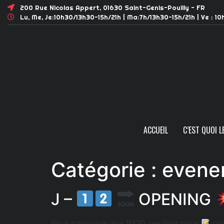
200 Rue Nicolas Appert, 01630 Saint-Genis-Pouilly - FR
Lu, Me, Je:10h30/13h30-15h/21h | Ma:7h/13h30-15h/21h | Ve : 10
ACCUEIL
C’EST QUOI L
Catégorie :
evene
J –
OPENING
Pour participer aux WOD, veuillez nous
pa