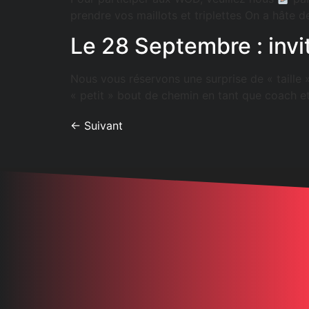
prendre vos maillots et triplettes On a hâte d
Le 28 Septembre : invi
Nous vous réservons une surprise de « taille
« petit » bout de chemin en tant que coach e
←
Suivant