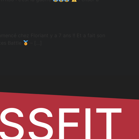
mencé chez Floriant y a 7 ans !! Et a fait son
tes Battle
– […]
SSFIT